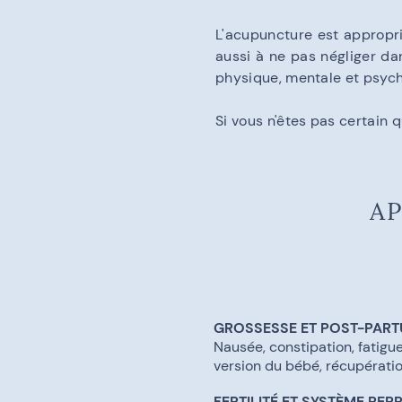
L'acupuncture est appropr
aussi à ne pas négliger da
physique, mentale et psyc
Si vous n'êtes pas certain 
AP
GROSSESSE ET POST-PAR
Nausée, constipation, fatigu
version du bébé, récupérati
FERTILITÉ ET SYSTÈME REP