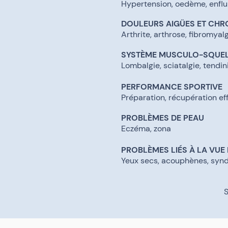
Hypertension, oedème, enfl
DOULEURS AIGÜES ET CH
Arthrite, arthrose, fibromya
SYSTÈME MUSCULO-SQUEL
​Lombalgie, sciatalgie, tendin
PERFORMANCE SPORTIVE
Préparation, récupération eff
PROBLÈMES DE PEAU
Eczéma, zona
PROBLÈMES LIÉS À LA VUE 
Yeux secs, acouphènes, syn
S