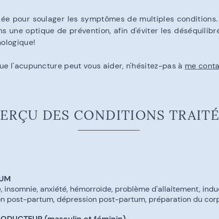
iée pour soulager les symptômes de multiples conditions
ns une optique de prévention, afin d'éviter les déséquilib
hologique!
que l'acupuncture peut vous aider, n'hésitez-pas à
me cont
ERÇU DES CONDITIONS TRAIT
TUM
e, insomnie, anxiété, hémorroïde, problème d'allaitement, ind
on post-partum, dépression post-partum, préparation du cor
RODUCTEUR (masculin et féminin)