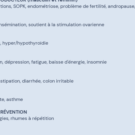
tions, SOPK, endométriose, problème de fertilité, andropaus
'insémination, soutient à la stimulation ovarienne
e, hyper/hypothyroïdie
on, dépression, fatigue, baisse d'énergie, insomnie
tipation, diarrhée, colon irritable
site, asthme
PRÉVENTION
ies, rhumes à répétition